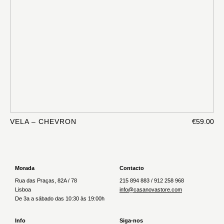
VELA – CHEVRON
€59.00
Morada
Contacto
Rua das Praças, 82A / 78
215 894 883 / 912 258 968
Lisboa
info@casanovastore.com
De 3a a sábado das 10:30 às 19:00h
Info
Siga-nos