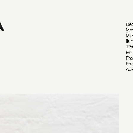
Dec
Mes
Móv
Ilu
Têx
Enc
Fra
Esc
Ace