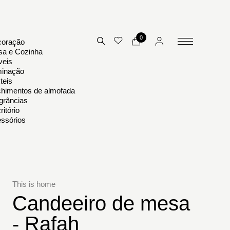
0
oração
a e Cozinha
eis
minação
teis
himentos de almofada
grâncias
ritório
ssórios
This is home
Candeeiro de mesa
- Rafah