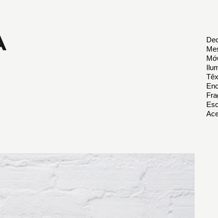
Dec
Mes
Móv
Ilu
Têx
Enc
Fra
Esc
Ace