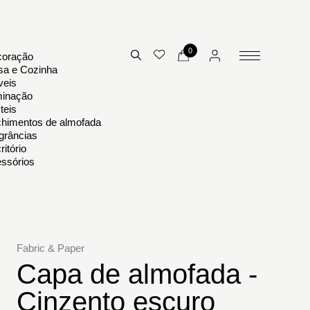
0
oração
a e Cozinha
eis
minação
teis
himentos de almofada
grâncias
ritório
ssórios
Fabric & Paper
Capa de almofada -
Cinzento escuro