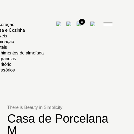
0
oração
a e Cozinha
eis
minação
teis
himentos de almofada
grâncias
ritório
ssórios
There is Beauty in Simplicity
Casa de Porcelana
M