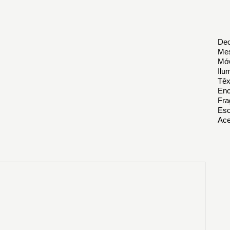
Dec
Mes
Móv
Ilu
Têx
Enc
Fra
Esc
Ace