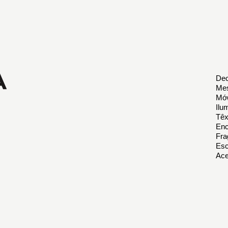
Dec
Mes
Móv
Ilu
Têx
Enc
Fra
Esc
Ace