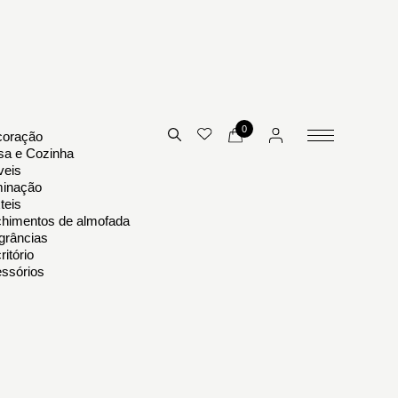
0
oração
a e Cozinha
eis
minação
teis
himentos de almofada
grâncias
ritório
ssórios