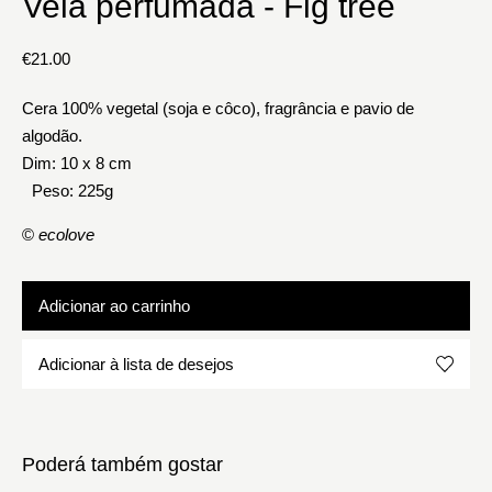
Vela perfumada - Fig tree
€
21.00
Cera 100% vegetal (soja e côco), fragrância e pavio de
algodão.
Dim: 10 x 8 cm
Peso: 225g
©
ecolove
Adicionar ao carrinho
Adicionar à lista de desejos
Poderá também gostar