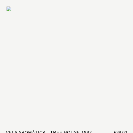
VELA AROMÁTICA - TREE HOUSE 1982
€38.00