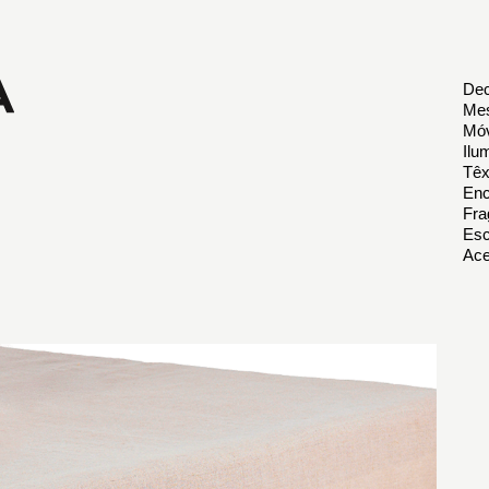
Dec
Mes
Móv
Ilu
Têx
Enc
Fra
Esc
Ace