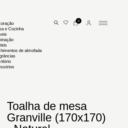
0
oração
a e Cozinha
eis
minação
teis
himentos de almofada
grâncias
ritório
ssórios
Toalha de mesa
Granville (170x170)