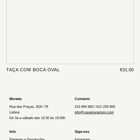
TAÇA COM BOCA OVAL
€31.00
Morada
Contacto
Rua das Praças, 82A / 78
215 894 883 / 912 258 968
Lisboa
info@casanovastore.com
De 3a a sábado das 10:30 às 19:00h
Info
Siga-nos
Entregas e Devoluções
Instagram