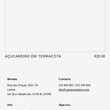
AÇUCAREIRO EM TERRACOTA
€20.00
Morada
Contacto
Rua das Praças, 82A / 78
215 894 883 / 912 258 968
Lisboa
info@casanovastore.com
De 3a a sábado das 10:30 às 19:00h
Info
Siga-nos