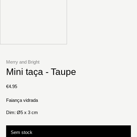
Merry and Bright
Mini taça - Taupe
€
4.95
Faiança vidrada
Dim: Ø5 x 3 cm
Sem stock