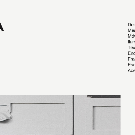
Dec
Mes
Móv
Ilu
Têx
Enc
Fra
Esc
Ace