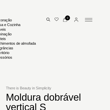
0
oração
a e Cozinha
eis
minação
teis
himentos de almofada
grâncias
ritório
ssórios
There is Beauty in Simplicity
Moldura dobrável
vertical S