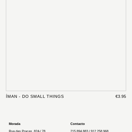
ÍMAN - DO SMALL THINGS
€3.95
Morada
Contacto
Rua das Praças, 82A / 78
215 894 883 / 912 258 968