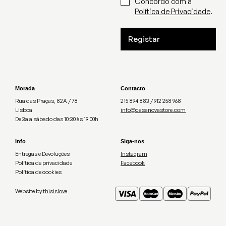
Concordo com a
Política de Privacidade
.
Registar
Morada
Contacto
Rua das Praças, 82A / 78
215 894 883 / 912 258 968
Lisboa
info@casanovastore.com
De 3a a sábado das 10:30 às 19:00h
Info
Siga-nos
Entregas e Devoluções
Instagram
Política de privacidade
Facebook
Política de cookies
Website by
thisislove