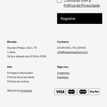
Concordo com a
Política de Privacidade
.
Registar
Morada
Contacto
Rua das Praças, 82A / 78
215 894 883 / 912 258 968
Lisboa
info@casanovastore.com
De 3a a sábado das 10:30 às 19:00h
Info
Siga-nos
Entregas e Devoluções
Instagram
Política de privacidade
Facebook
Política de cookies
Website by
thisislove