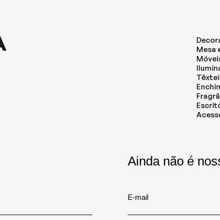
Decor
Mesa 
Móvei
Ilumi
Têxtei
Enchi
Fragrâ
Escrit
Acess
Ainda não é noss
E-mail