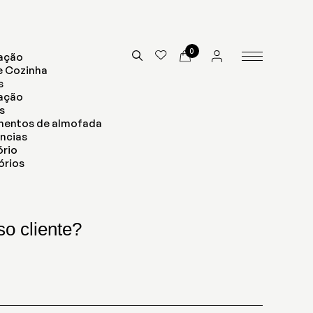
0
ação
e Cozinha
s
nação
s
mentos de almofada
ncias
ório
órios
o cliente?