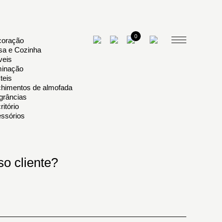
0
oração
a e Cozinha
eis
minação
teis
himentos de almofada
grâncias
ritório
ssórios
o cliente?