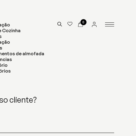
0
ação
e Cozinha
s
nação
s
mentos de almofada
ncias
ório
órios
so cliente?