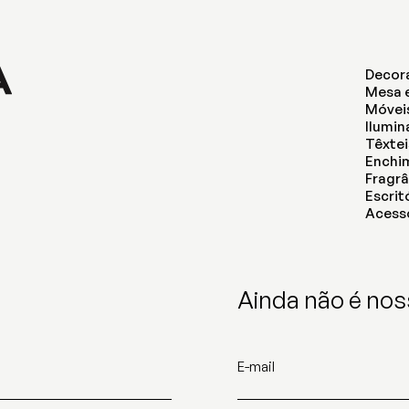
Decor
Mesa 
Móvei
Ilumi
Têxtei
Enchi
Fragrâ
Escrit
Acess
Ainda não é nos
E-mail