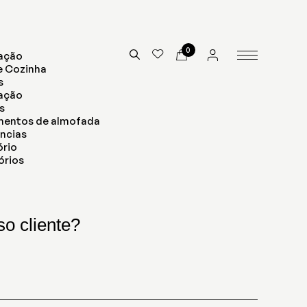
0
ação
e Cozinha
s
nação
s
mentos de almofada
ncias
ório
órios
o cliente?