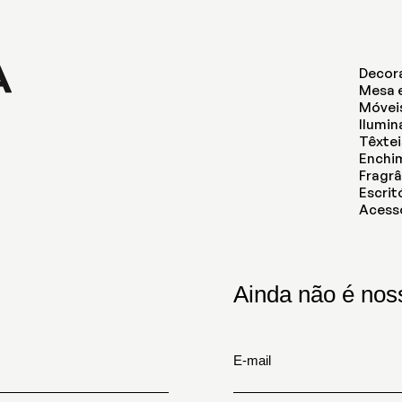
Decor
Mesa 
Móvei
Ilumi
Têxtei
Enchi
Fragrâ
Escrit
Acess
Ainda não é noss
E-mail