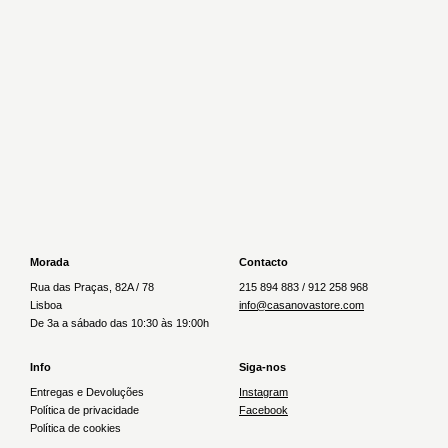
Newer
€235.00
€19.00
Older
Morada
Contacto
Rua das Praças, 82A / 78
215 894 883 / 912 258 968
Lisboa
info@casanovastore.com
De 3a a sábado das 10:30 às 19:00h
Info
Siga-nos
Entregas e Devoluções
Instagram
Política de privacidade
Facebook
Política de cookies