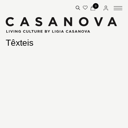
0
Têxteis